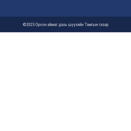
©2025 Орхон аймаг дахь шүүхийн Тамгын газар