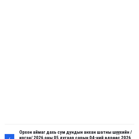
Орхон аймаг дахь сум дундын анхан шатны шүүхийн /
иргэн/ 2026 оны 05 дугаар сарын 04-ний өдрөөс 2026